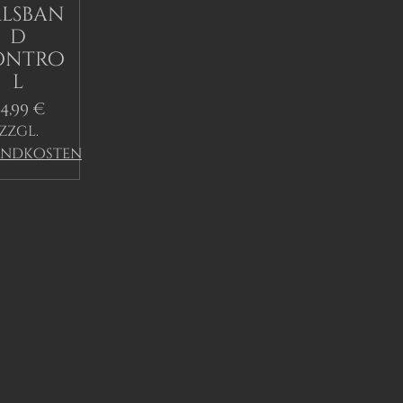
lsban
d
ontro
l
4,99 €
zzgl.
andkosten