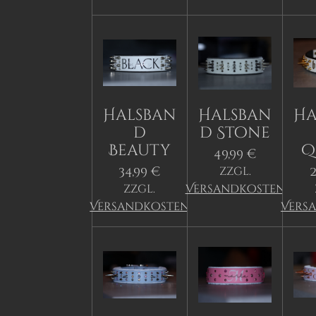
Halsban
Halsban
Ha
d
d Stone
Beauty
Q
49,99 €
34,99 €
2
zzgl.
zzgl.
Versandkosten
Versandkosten
Vers