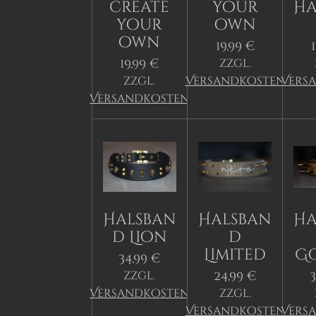
create
your
Ha
your
own
own
19,99 €
19,99 €
zzgl.
zzgl.
Versandkosten
Vers
Versandkosten
Halsban
Halsban
Ha
d Lion
d
Limited
G
34,99 €
24,99 €
3
zzgl.
Versandkosten
zzgl.
Versandkosten
Vers