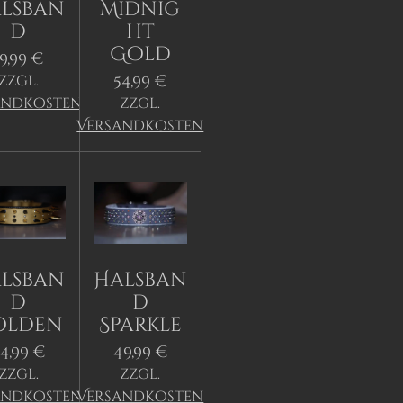
lsban
Midnig
d
ht
Gold
19,99 €
54,99 €
zzgl.
andkosten
zzgl.
Versandkosten
lsban
Halsban
d
d
olden
Sparkle
4,99 €
49,99 €
zzgl.
zzgl.
andkosten
Versandkosten