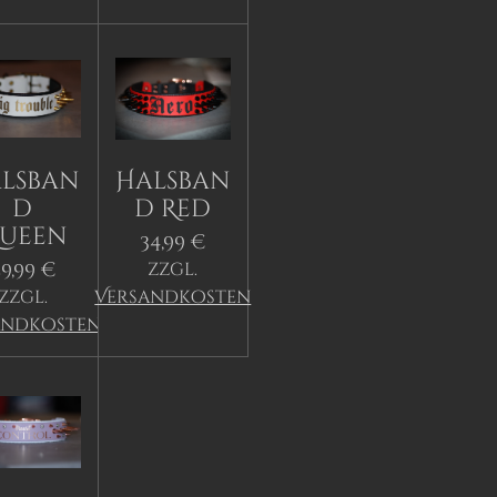
lsban
Halsban
d
d Red
ueen
34,99 €
9,99 €
zzgl.
zzgl.
Versandkosten
andkosten