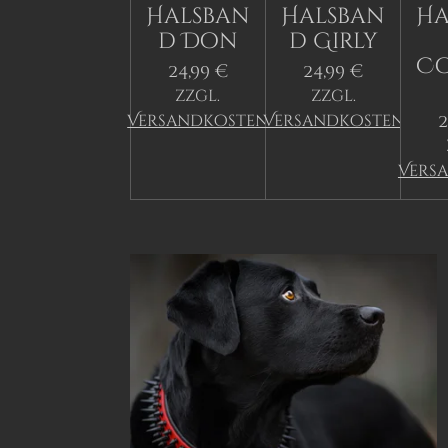
Halsban
Halsban
Ha
d Don
d Girly
C
24,99 €
24,99 €
zzgl.
zzgl.
2
Versandkosten
Versandkosten
Vers