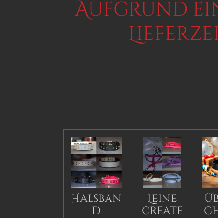
Aufgrund ei
Lieferze
Halsban
Leine
Üb
d
create
c