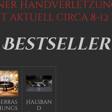
ner Handverletzung
it aktuell circa 8-1
Bestseller
erras
Halsban
hungs
d