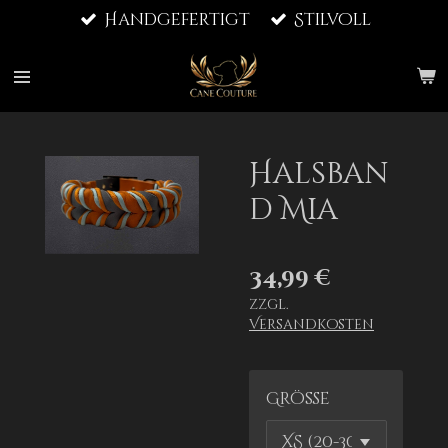
Handgefertigt
Stilvoll
Zum
Hauptinhalt
springen
Halsban
d Mia
34,99 €
zzgl.
Versandkosten
Größe