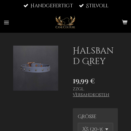
Handgefertigt
Stilvoll
Zum
Hauptinhalt
springen
Halsban
d Grey
19,99 €
zzgl.
Versandkosten
Größe