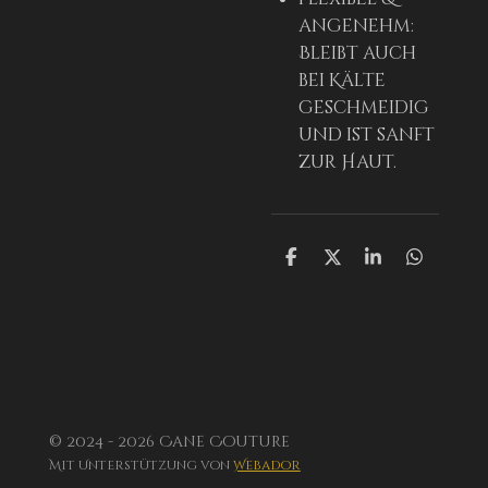
angenehm:
Bleibt auch
bei Kälte
geschmeidig
und ist sanft
zur Haut.
T
T
T
T
e
e
e
e
i
i
i
i
l
l
l
l
e
e
e
e
n
n
n
n
© 2024 - 2026 Cane Couture
Mit Unterstützung von
Webador