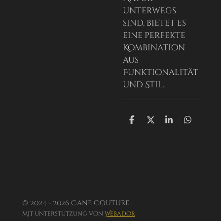
unterwegs
sind, bietet es
eine perfekte
Kombination
aus
Funktionalität
und Stil.
T
T
T
T
e
e
e
e
i
i
i
i
l
l
l
l
e
e
e
e
n
n
n
n
© 2024 - 2026 Cane Couture
Mit Unterstützung von
Webador