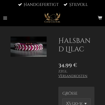
Handgefertigt
Stilvoll
Zum
Hauptinhalt
springen
Halsban
d Lilac
34,99 €
zzgl.
Versandkosten
Größe