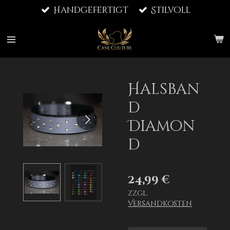
Handgefertigt
Stilvoll
Zum
Hauptinhalt
springen
Halsban
d
Diamon
d
24,99 €
zzgl.
Versandkosten