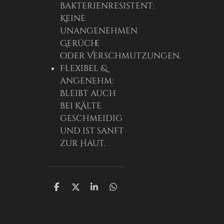
bakterienresistent:
Keine
unangenehmen
Gerüche
oder Verschmutzungen.
Flexibel &
angenehm:
Bleibt auch
bei Kälte
geschmeidig
und ist sanft
zur Haut.
T
T
T
T
e
e
e
e
i
i
i
i
l
l
l
l