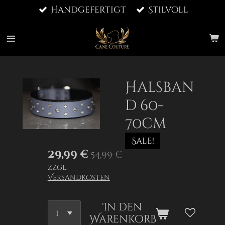
Handgefertigt
Stilvoll
Zum
Hauptinhalt
springen
Halsban
d 60-
70cm
Sale!
29,99 €
54,99 €
zzgl.
Versandkosten
In den
Warenkorb