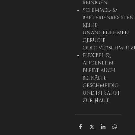
reinigen.
Schimmel- &
bakterienresisten
Keine
unangenehmen
Gerüche
oder Verschmutz
Flexibel &
angenehm:
Bleibt auch
bei Kälte
geschmeidig
und ist sanft
zur Haut.
T
T
T
T
e
e
e
e