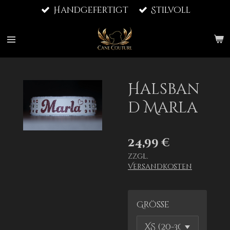
Handgefertigt
Stilvoll
Zum
Hauptinhalt
springen
Halsban
d Marla
24,99 €
zzgl.
Versandkosten
Größe